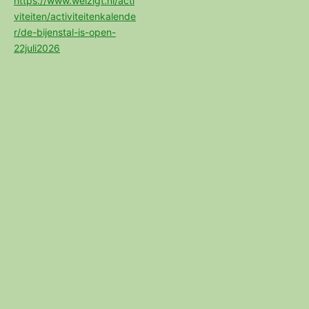
https://www.weizigt.nl/acti
viteiten/activiteitenkalende
r/de-bijenstal-is-open-
22juli2026