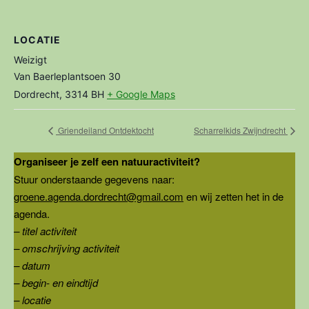
LOCATIE
Weizigt
Van Baerleplantsoen 30
Dordrecht
,
3314 BH
+ Google Maps
Griendeiland Ontdektocht
Scharrelkids Zwijndrecht
Organiseer je zelf een natuuractiviteit?
Stuur onderstaande gegevens naar:
groene.agenda.dordrecht@gmail.com
en wij zetten het in de
agenda.
– titel activiteit
– omschrijving activiteit
– datum
– begin- en eindtijd
– locatie