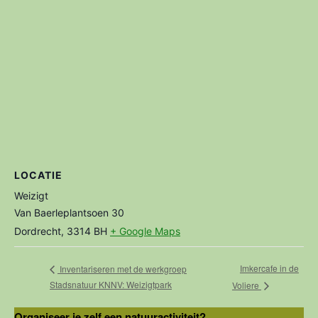
LOCATIE
Weizigt
Van Baerleplantsoen 30
Dordrecht
,
3314 BH
+ Google Maps
Imkercafe in de
Inventariseren met de werkgroep
Stadsnatuur KNNV: Weizigtpark
Voliere
Organiseer je zelf een natuuractiviteit?