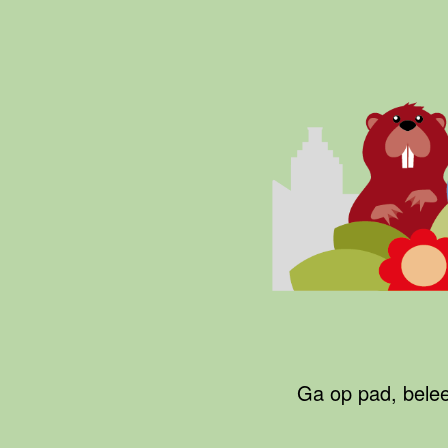
Ga
naar
de
inhoud
Groene
Agenda
Drechtsteden
Ga op pad, belee