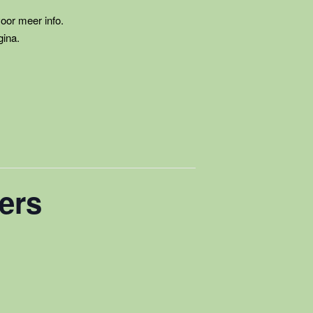
voor meer info.
gina.
ers