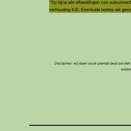
*Op bijna alle afbeeldingen rust auteursrec
verhouding 4:3). Eventuele boetes als gevol
Disclaimer: wij doen onze uiterste best om met 
weten