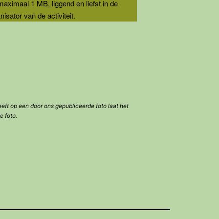
maximaal 1 MB, liggend en liefst in de
sator van de activiteit.
eeft op een door ons gepubliceerde foto laat het
e foto.