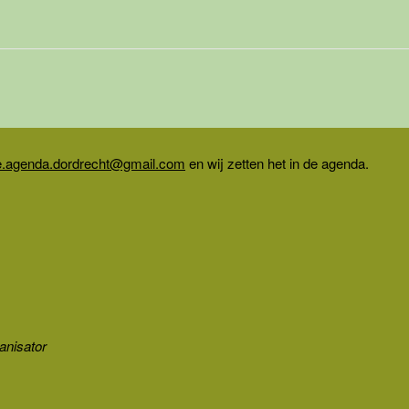
e.agenda.dordrecht@gmail.com
en wij zetten het in de agenda.
ganisator