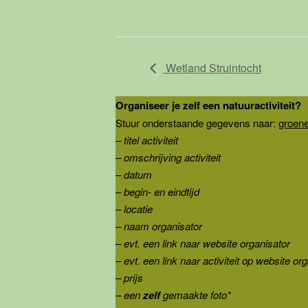
Wetland Struintocht
Organiseer je zelf een natuuractiviteit?
Stuur onderstaande gegevens naar:
groen
– titel activiteit
– omschrijving activiteit
– datum
– begin- en eindtijd
– locatie
– naam organisator
– evt. een link naar website organisator
– evt. een link naar activiteit op website or
– prijs
– een
zelf
gemaakte foto*