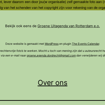
ht, lever daarom een door jou(w organisatie) zelf gemaakte foto aan (
g van het schenden van het copyright zijn voor rekening van de organi
Bekijk ook eens de
Groene Uitagenda van Rotterdam e.o.
Deze website is gemaakt met
WordPress
en plugin
The Events Calendar
.
rechtenvrije foto’s te werken. Mocht u toch van mening zijn dat u auteursrecht h
 via een e-mail naar
groene.agenda.dordrecht@gmail.com
dan verwijderen wij di
Over ons