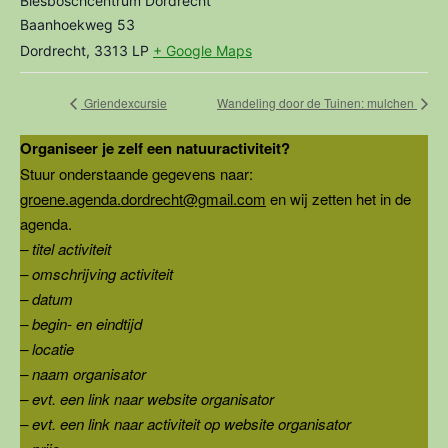
Biesboschcentrum Dordrecht
Baanhoekweg 53
Dordrecht
,
3313 LP
+ Google Maps
Griendexcursie
Wandeling door de Tuinen: mulchen
Organiseer je zelf een natuuractiviteit?
Stuur onderstaande gegevens naar:
groene.agenda.dordrecht@gmail.com
en wij zetten het in de
agenda.
– titel activiteit
– omschrijving activiteit
– datum
– begin- en eindtijd
– locatie
– naam organisator
– evt. een link naar website organisator
– evt. een link naar activiteit op website organisator