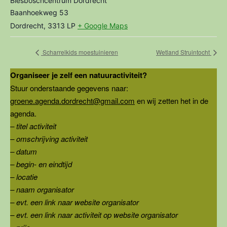
Biesboschcentrum Dordrecht
Baanhoekweg 53
Dordrecht
,
3313 LP
+ Google Maps
Scharrelkids moestuinieren
Wetland Struintocht
Organiseer je zelf een natuuractiviteit?
Stuur onderstaande gegevens naar:
groene.agenda.dordrecht@gmail.com
en wij zetten het in de
agenda.
– titel activiteit
– omschrijving activiteit
– datum
– begin- en eindtijd
– locatie
– naam organisator
– evt. een link naar website organisator
– evt. een link naar activiteit op website organisator