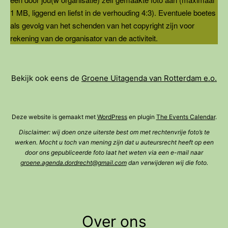
1 MB, liggend en liefst in de verhouding 4:3). Eventuele boetes
als gevolg van het schenden van het copyright zijn voor
rekening van de organisator van de activiteit.
Bekijk ook eens de
Groene Uitagenda van Rotterdam e.o.
Deze website is gemaakt met
WordPress
en plugin
The Events Calendar
.
Disclaimer: wij doen onze uiterste best om met rechtenvrije foto’s te
werken. Mocht u toch van mening zijn dat u auteursrecht heeft op een
door ons gepubliceerde foto laat het weten via een e-mail naar
groene.agenda.dordrecht@gmail.com
dan verwijderen wij die foto.
Over ons