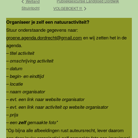
Publieksexcursie Landgoed Dordwijk
Wetland
Struintocht
VOLGEBOEKT !!!
Organiseer je zelf een natuuractiviteit?
Stuur onderstaande gegevens naar:
groene.agenda.dordrecht@gmail.com
en wij zetten het in de
agenda.
– titel activiteit
– omschrijving activiteit
– datum
– begin- en eindtijd
– locatie
– naam organisator
– evt. een link naar website organisator
– evt. een link naar activiteit op website organisator
– prijs
– een
zelf
gemaakte foto*
*Op bijna alle afbeeldingen rust auteursrecht, lever daarom
een door jou(w organisatie) zelf gemaakte foto aan (maximaal