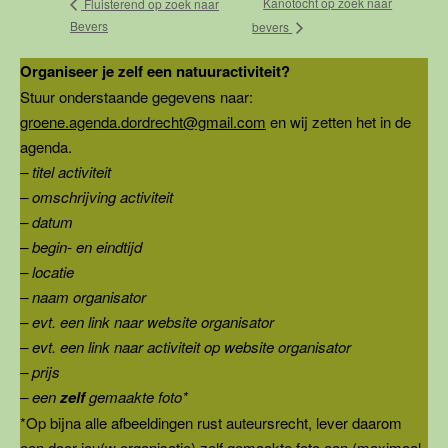
Kanotocht op zoek naar
Fluisterend op zoek naar
Bevers
bevers
Organiseer je zelf een natuuractiviteit?
Stuur onderstaande gegevens naar:
groene.agenda.dordrecht@gmail.com
en wij zetten het in de
agenda.
– titel activiteit
– omschrijving activiteit
– datum
– begin- en eindtijd
– locatie
– naam organisator
– evt. een link naar website organisator
– evt. een link naar activiteit op website organisator
– prijs
– een
zelf
gemaakte foto*
*Op bijna alle afbeeldingen rust auteursrecht, lever daarom
een door jou(w organisatie) zelf gemaakte foto aan (maximaal