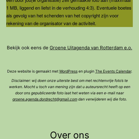
1 MB, liggend en liefst in de verhouding 4:3). Eventuele boetes
als gevolg van het schenden van het copyright zijn voor
rekening van de organisator van de activiteit.
Bekijk ook eens de
Groene Uitagenda van Rotterdam e.o.
Deze website is gemaakt met
WordPress
en plugin
The Events Calendar
.
Disclaimer: wij doen onze uiterste best om met rechtenvrije foto’s te
werken. Mocht u toch van mening zijn dat u auteursrecht heeft op een
door ons gepubliceerde foto laat het weten via een e-mail naar
groene.agenda.dordrecht@gmail.com
dan verwijderen wij die foto.
Over ons