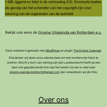
1 MB, liggend en liefst in de verhouding 4:3). Eventuele boetes
als gevolg van het schenden van het copyright zijn voor
rekening van de organisator van de activiteit.
Bekijk ook eens de
Groene Uitagenda van Rotterdam e.o.
Deze website is gemaakt met
WordPress
en plugin
The Events Calendar
.
Disclaimer: wij doen onze uiterste best om met rechtenvrije foto’s te
werken. Mocht u toch van mening zijn dat u auteursrecht heeft op een
door ons gepubliceerde foto laat het weten via een e-mail naar
groene.agenda.dordrecht@gmail.com
dan verwijderen wij die foto.
Over ons