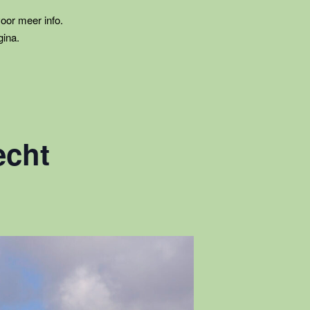
voor meer info.
gina.
echt