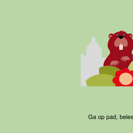
Ga
naar
de
inhoud
Groene
Agenda
Drechtsteden
Ga op pad, belee