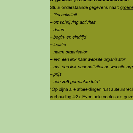
Stuur onderstaande gegevens naar:
groen
– titel activiteit
– omschrijving activiteit
– datum
– begin- en eindtijd
– locatie
– naam organisator
– evt. een link naar website organisator
– evt. een link naar activiteit op website or
– prijs
– een
zelf
gemaakte foto*
*Op bijna alle afbeeldingen rust auteursrec
verhouding 4:3). Eventuele boetes als gevol