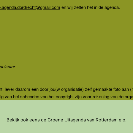
e.agenda.dordrecht@gmail.com
en wij zetten het in de agenda.
ganisator
ht, lever daarom een door jou(w organisatie) zelf gemaakte foto aan (
g van het schenden van het copyright zijn voor rekening van de organi
Bekijk ook eens de
Groene Uitagenda van Rotterdam e.o.