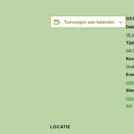
GE
Toevoegen aan kalender
Dat
16 j
Tijd
08:
Kos
Grat
Eve
tell
Site
htt
eu/
LOCATIE