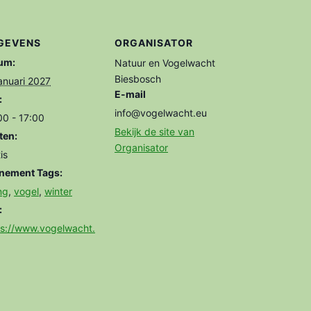
GEVENS
ORGANISATOR
um:
Natuur en Vogelwacht
Biesbosch
anuari 2027
E-mail
:
info@vogelwacht.eu
00 - 17:00
Bekijk de site van
ten:
Organisator
is
nement Tags:
ing
,
vogel
,
winter
:
ps://www.vogelwacht.