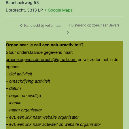
Baanhoekweg 53
Dordrecht
,
3313 LP
+ Google Maps
Fluisterend op zoek naar Bevers
Kanotocht bij volle maan
Organiseer je zelf een natuuractiviteit?
Stuur onderstaande gegevens naar:
groene.agenda.dordrecht@gmail.com
en wij zetten het in de
agenda.
– titel activiteit
– omschrijving activiteit
– datum
– begin- en eindtijd
– locatie
– naam organisator
– evt. een link naar website organisator
– evt. een link naar activiteit op website organisator