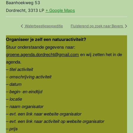
Baanhoekweg 53
Dordrecht
,
3313 LP
+ Google Maps
Waterbeestjesexpeditie
Fluisterend op zoek naar Bevers
Organiseer je zelf een natuuractiviteit?
Stuur onderstaande gegevens naar:
groene.agenda.dordrecht@gmail.com
en wij zetten het in de
agenda.
– titel activiteit
– omschrijving activiteit
– datum
– begin- en eindtijd
– locatie
– naam organisator
– evt. een link naar website organisator
– evt. een link naar activiteit op website organisator
– prijs