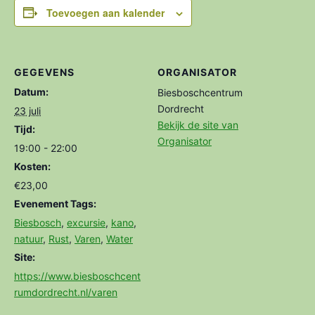
Toevoegen aan kalender
GEGEVENS
ORGANISATOR
Datum:
Biesboschcentrum
Dordrecht
23 juli
Bekijk de site van
Tijd:
Organisator
19:00 - 22:00
Kosten:
€23,00
Evenement Tags:
Biesbosch
,
excursie
,
kano
,
natuur
,
Rust
,
Varen
,
Water
Site:
https://www.biesboschcent
rumdordrecht.nl/varen