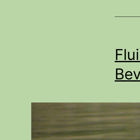
Flu
Bev