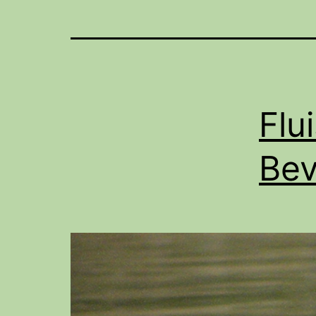
Flu
Bev