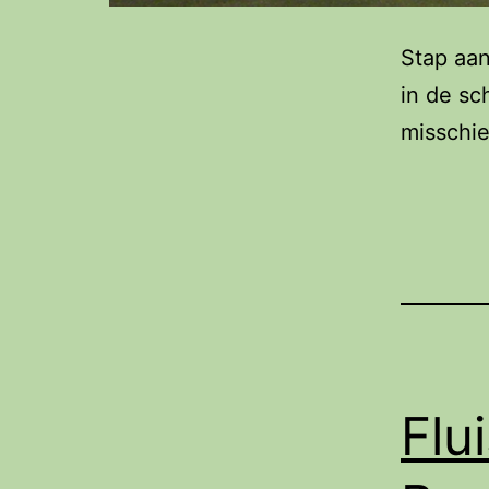
Stap aan
in de sc
misschi
Flu