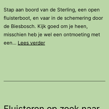
Stap aan boord van de Sterling, een open
fluisterboot, en vaar in de schemering door
de Biesbosch. Kijk goed om je heen,
misschien heb je wel een ontmoeting met
Fluisterend
een…
Lees verder
op
zoek
naar
Bevers
Fluisteren op zoek naar