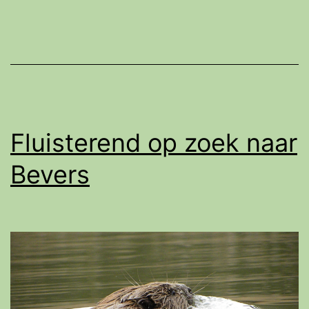
zoek
naar
Bevers
Fluisterend op zoek naar
Bevers