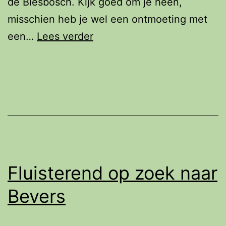
de Biesbosch. Kijk goed om je heen,
misschien heb je wel een ontmoeting met
Fluisteren
een…
Lees verder
op
zoek
naar
Bevers
Fluisterend op zoek naar
Bevers