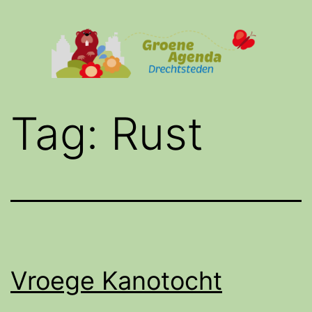
Ga
naar
de
inhoud
Groene
Tag:
Rust
Agenda
Drechtsteden
Vroege Kanotocht