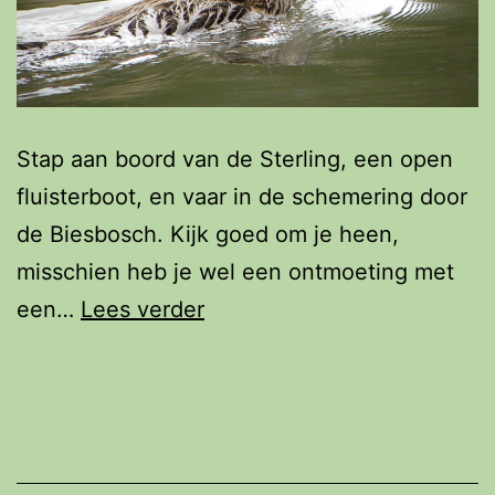
Stap aan boord van de Sterling, een open
fluisterboot, en vaar in de schemering door
de Biesbosch. Kijk goed om je heen,
misschien heb je wel een ontmoeting met
Fluisterend
een…
Lees verder
op
zoek
naar
Bevers