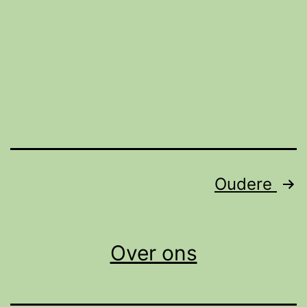
op
zoek
naar
Bevers
Berichten
Oudere
paginering
Over ons