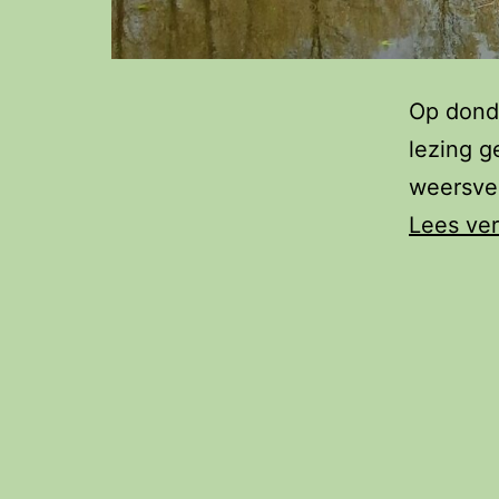
Op donde
lezing g
weersver
Lees ve