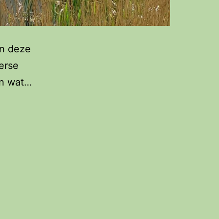
In deze
erse
en wat…