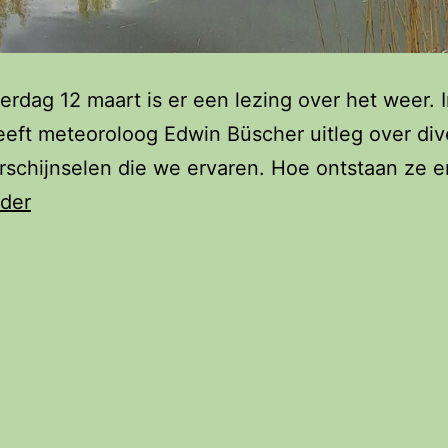
rdag 12 maart is er een lezing over het weer. 
eeft meteoroloog Edwin Büscher uitleg over div
schijnselen die we ervaren. Hoe ontstaan ze 
Biodivers
rder
lezing:
‘De
wereld
van
het
Weer’