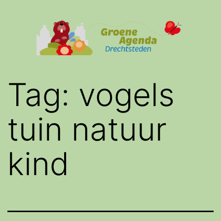
Ga
naar
de
inhoud
Groene
Tag:
vogels
Agenda
Drechtsteden
tuin natuur
kind