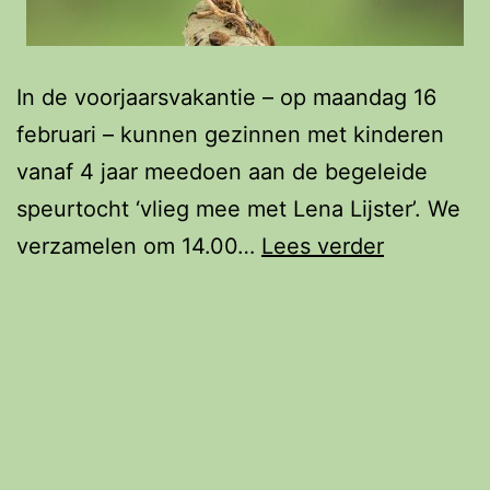
In de voorjaarsvakantie – op maandag 16
februari – kunnen gezinnen met kinderen
vanaf 4 jaar meedoen aan de begeleide
speurtocht ‘vlieg mee met Lena Lijster’. We
Speurtoch
verzamelen om 14.00…
Lees verder
vlieg
mee
met
Lena
Lijster