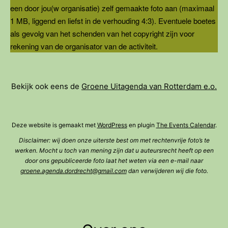
een door jou(w organisatie) zelf gemaakte foto aan (maximaal
1 MB, liggend en liefst in de verhouding 4:3). Eventuele boetes
als gevolg van het schenden van het copyright zijn voor
rekening van de organisator van de activiteit.
Bekijk ook eens de
Groene Uitagenda van Rotterdam e.o.
Deze website is gemaakt met
WordPress
en plugin
The Events Calendar
.
Disclaimer: wij doen onze uiterste best om met rechtenvrije foto’s te
werken. Mocht u toch van mening zijn dat u auteursrecht heeft op een
door ons gepubliceerde foto laat het weten via een e-mail naar
groene.agenda.dordrecht@gmail.com
dan verwijderen wij die foto.