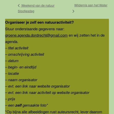
Wildernis aan het Water
Weekend van de natuur
Slootjesdag
Organiseer je zelf een natuuractiviteit?
Stuur onderstaande gegevens naar:
groene.agenda.dordrecht@gmail.com
en wij zetten het in de
agenda.
– titel activiteit
– omschrijving activiteit
– datum
– begin- en eindtijd
– locatie
– naam organisator
– evt. een link naar website organisator
– evt. een link naar activiteit op website organisator
– prijs
– een
zelf
gemaakte foto*
*Op bijna alle afbeeldingen rust auteursrecht, lever daarom