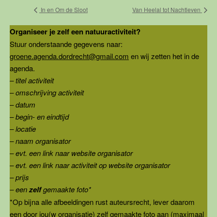
In en Om de Sloot
Van Heelal tot Nachtleven
Organiseer je zelf een natuuractiviteit?
Stuur onderstaande gegevens naar:
groene.agenda.dordrecht@gmail.com
en wij zetten het in de
agenda.
– titel activiteit
– omschrijving activiteit
– datum
– begin- en eindtijd
– locatie
– naam organisator
– evt. een link naar website organisator
– evt. een link naar activiteit op website organisator
– prijs
– een
zelf
gemaakte foto*
*Op bijna alle afbeeldingen rust auteursrecht, lever daarom
een door jou(w organisatie) zelf gemaakte foto aan (maximaal