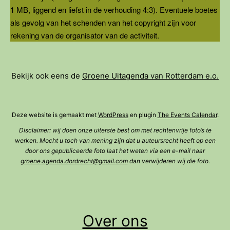
1 MB, liggend en liefst in de verhouding 4:3). Eventuele boetes
als gevolg van het schenden van het copyright zijn voor
rekening van de organisator van de activiteit.
Bekijk ook eens de
Groene Uitagenda van Rotterdam e.o.
Deze website is gemaakt met
WordPress
en plugin
The Events Calendar
.
Disclaimer: wij doen onze uiterste best om met rechtenvrije foto’s te
werken. Mocht u toch van mening zijn dat u auteursrecht heeft op een
door ons gepubliceerde foto laat het weten via een e-mail naar
groene.agenda.dordrecht@gmail.com
dan verwijderen wij die foto.
Over ons